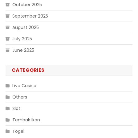
October 2025
September 2025
August 2025
July 2025
June 2025
CATEGORIES
Live Casino
Others
Slot
Tembak Ikan
Togel