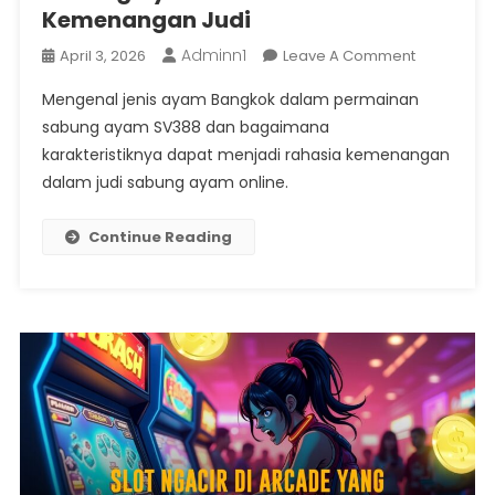
Kemenangan Judi
Adminn1
On
April 3, 2026
Leave A Comment
Jenis
Mengenal jenis ayam Bangkok dalam permainan
Ayam
sabung ayam SV388 dan bagaimana
Bangkok
karakteristiknya dapat menjadi rahasia kemenangan
Dalam
dalam judi sabung ayam online.
Sabung
Ayam
SV388:
Continue Reading
Rahasia
Kemenang
Judi