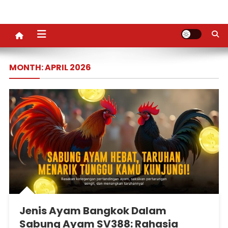
MONTH:
APRIL 2026
Jenis Ayam Bangkok Dalam
Sabung Ayam SV388: Rahasia