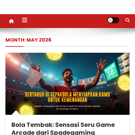
MONTH:
MAY 2026
Bola Tembak: Sensasi Seru Game
Arcade dari Spadegaming