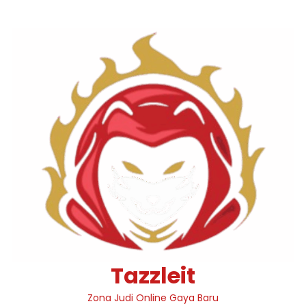
Skip
to
content
Tazzleit
Zona Judi Online Gaya Baru