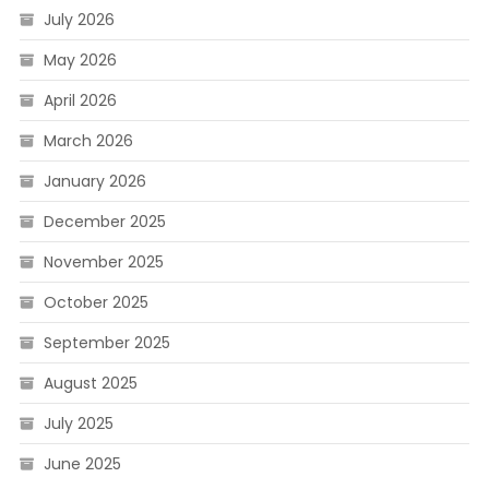
July 2026
May 2026
April 2026
March 2026
January 2026
December 2025
November 2025
October 2025
September 2025
August 2025
July 2025
June 2025