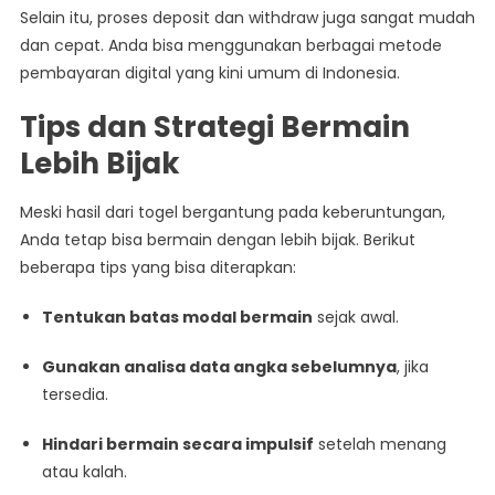
Selain itu, proses deposit dan withdraw juga sangat mudah
dan cepat. Anda bisa menggunakan berbagai metode
pembayaran digital yang kini umum di Indonesia.
Tips dan Strategi Bermain
Lebih Bijak
Meski hasil dari togel bergantung pada keberuntungan,
Anda tetap bisa bermain dengan lebih bijak. Berikut
beberapa tips yang bisa diterapkan:
Tentukan batas modal bermain
sejak awal.
Gunakan analisa data angka sebelumnya
, jika
tersedia.
Hindari bermain secara impulsif
setelah menang
atau kalah.