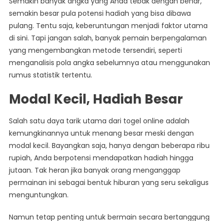
Semakin banyak angka yang Anda tebak dengan benar,
semakin besar pula potensi hadiah yang bisa dibawa
pulang. Tentu saja, keberuntungan menjadi faktor utama
di sini. Tapi jangan salah, banyak pemain berpengalaman
yang mengembangkan metode tersendiri, seperti
menganalisis pola angka sebelumnya atau menggunakan
rumus statistik tertentu.
Modal Kecil, Hadiah Besar
Salah satu daya tarik utama dari togel online adalah
kemungkinannya untuk menang besar meski dengan
modal kecil. Bayangkan saja, hanya dengan beberapa ribu
rupiah, Anda berpotensi mendapatkan hadiah hingga
jutaan. Tak heran jika banyak orang menganggap
permainan ini sebagai bentuk hiburan yang seru sekaligus
menguntungkan.
Namun tetap penting untuk bermain secara bertanggung