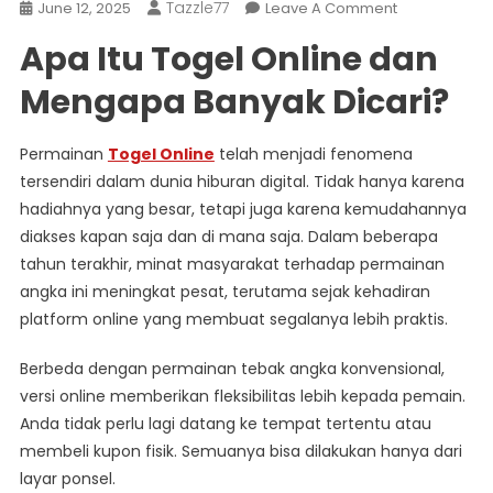
Tazzle77
On
June 12, 2025
Leave A Comment
Togel
Apa Itu Togel Online dan
Online:
Serunya
Mengapa Banyak Dicari?
Tebak
Angka
Permainan
Togel Online
telah menjadi fenomena
Berhadiah
tersendiri dalam dunia hiburan digital. Tidak hanya karena
Spektakuler
hadiahnya yang besar, tetapi juga karena kemudahannya
diakses kapan saja dan di mana saja. Dalam beberapa
tahun terakhir, minat masyarakat terhadap permainan
angka ini meningkat pesat, terutama sejak kehadiran
platform online yang membuat segalanya lebih praktis.
Berbeda dengan permainan tebak angka konvensional,
versi online memberikan fleksibilitas lebih kepada pemain.
Anda tidak perlu lagi datang ke tempat tertentu atau
membeli kupon fisik. Semuanya bisa dilakukan hanya dari
layar ponsel.