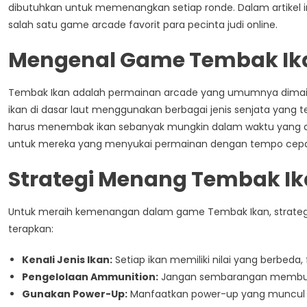
dibutuhkan untuk memenangkan setiap ronde. Dalam artikel 
Online
salah satu game arcade favorit para pecinta judi online.
Mengenal Game Tembak Ik
Tembak Ikan adalah permainan arcade yang umumnya dima
ikan di dasar laut menggunakan berbagai jenis senjata yang te
harus menembak ikan sebanyak mungkin dalam waktu yang di
untuk mereka yang menyukai permainan dengan tempo cepat
Strategi Menang Tembak I
Untuk meraih kemenangan dalam game Tembak Ikan, strategi 
terapkan:
Kenali Jenis Ikan:
Setiap ikan memiliki nilai yang berbeda,
Pengelolaan Ammunition:
Jangan sembarangan membuang 
Gunakan Power-Up:
Manfaatkan power-up yang muncul 