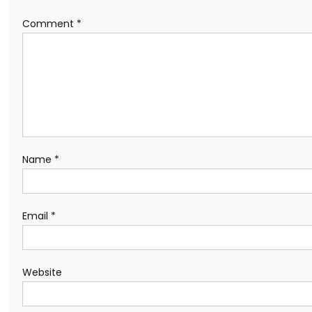
Comment
*
Name
*
Email
*
Website