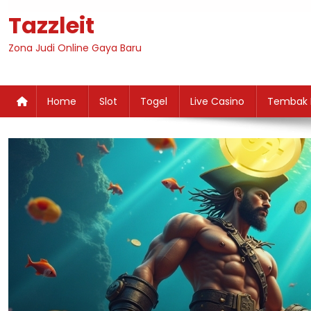
Tazzleit
Zona Judi Online Gaya Baru
Home
Slot
Togel
Live Casino
Tembak 