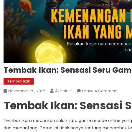
Tembak Ikan: Sensasi Seru Gam
Tembak Ikan
Adminn1
On
November 29, 2025
Leave A Comment
Temba
Tembak Ikan: Sensasi 
Ikan:
Sensas
Seru
Tembak Ikan merupakan salah satu game arcade online yang
Game
dan menantang. Game ini tidak hanya tentang menembak ika
Arcade