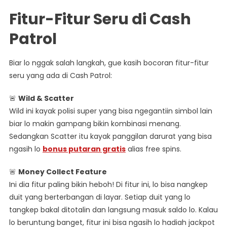
Fitur-Fitur Seru di Cash
Patrol
Biar lo nggak salah langkah, gue kasih bocoran fitur-fitur
seru yang ada di Cash Patrol:
🚨
Wild & Scatter
Wild ini kayak polisi super yang bisa ngegantiin simbol lain
biar lo makin gampang bikin kombinasi menang.
Sedangkan Scatter itu kayak panggilan darurat yang bisa
ngasih lo
bonus putaran gratis
alias free spins.
🚨
Money Collect Feature
Ini dia fitur paling bikin heboh! Di fitur ini, lo bisa nangkep
duit yang berterbangan di layar. Setiap duit yang lo
tangkep bakal ditotalin dan langsung masuk saldo lo. Kalau
lo beruntung banget, fitur ini bisa ngasih lo hadiah jackpot