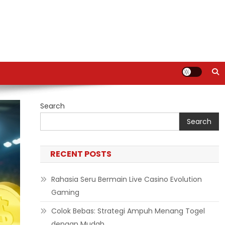
Search
Search
RECENT POSTS
Rahasia Seru Bermain Live Casino Evolution
Gaming
Colok Bebas: Strategi Ampuh Menang Togel
dengan Mudah