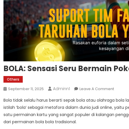
BOLA: Sensasi Seru Bermain Pok
Others
Adminn1
On
September 11, 2025
Leave A Comment
BOLA:
Bola tidak selalu harus berarti sepak bola atau olahraga bola
Sensasi
istilah ‘bola’ sebagai metafora dalam dunia judi online, yaitu
Seru
satu permainan kartu yang sangat populer di kalangan pengg
Bermai
dari permainan bola bola tradisional.
Poker
Online