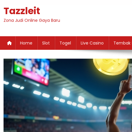
Tazzleit
Zona Judi Online Gaya Baru
Home
Slot
Togel
Live Casino
Tembak 