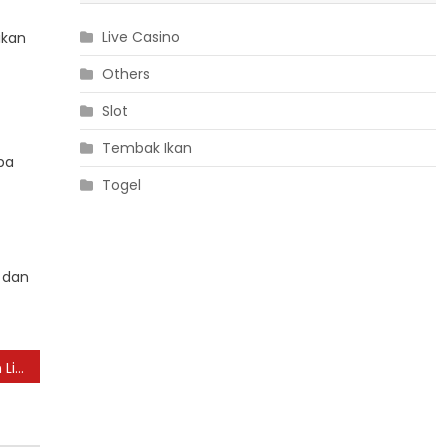
Live Casino
ikan
Others
Slot
Tembak Ikan
pa
Togel
n dan
Rahasia Menang Bermain Live Casino Evolution Gaming