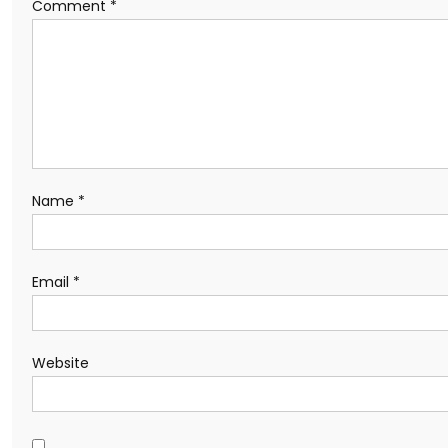
Comment
*
Name
*
Email
*
Website