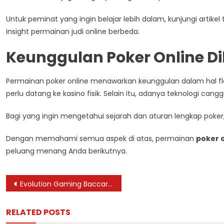
Untuk peminat yang ingin belajar lebih dalam, kunjungi artikel 
insight permainan judi online berbeda.
Keunggulan Poker Online D
Permainan poker online menawarkan keunggulan dalam hal fle
perlu datang ke kasino fisik. Selain itu, adanya teknologi ca
Bagi yang ingin mengetahui sejarah dan aturan lengkap poker
Dengan memahami semua aspek di atas, permainan
poker o
peluang menang Anda berikutnya.
Post
Evolution Gaming Baccarat: Sensasi Casino Live Penuh Strategi
navigation
RELATED POSTS