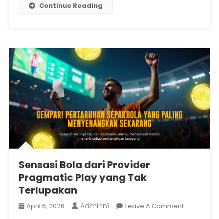
Continue Reading
Sensasi Bola dari Provider
Pragmatic Play yang Tak
Terlupakan
Adminn1
On
April 6, 2026
Leave A Comment
Sensasi