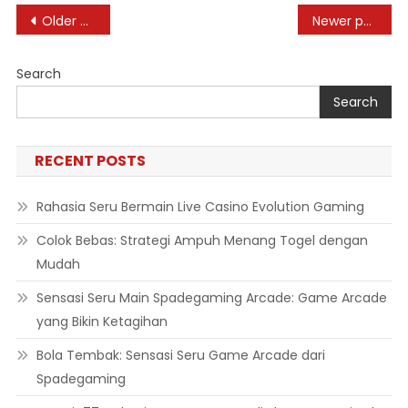
Posts
Older posts
Newer posts
navigation
Search
Search
RECENT POSTS
Rahasia Seru Bermain Live Casino Evolution Gaming
Colok Bebas: Strategi Ampuh Menang Togel dengan
Mudah
Sensasi Seru Main Spadegaming Arcade: Game Arcade
yang Bikin Ketagihan
Bola Tembak: Sensasi Seru Game Arcade dari
Spadegaming