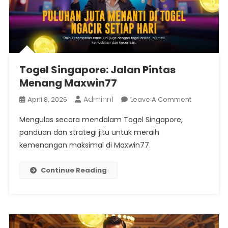
Togel Singapore: Jalan Pintas
Menang Maxwin77
Adminn1
On
April 8, 2026
Leave A Comment
Togel
Mengulas secara mendalam Togel Singapore,
Singapore:
panduan dan strategi jitu untuk meraih
Jalan
kemenangan maksimal di Maxwin77.
Pintas
Menang
Maxwin77
Continue Reading