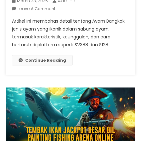
Adminn1
March 23, 2026
On
Leave A Comment
Mengenal
Artikel ini membahas detail tentang Ayam Bangkok,
Ayam
jenis ayam yang ikonik dalam sabung ayam,
Bangkok,
termasuk karakteristik, keunggulan, dan cara
Raja
bertaruh di platform seperti SV388 dan S128.
Di
Arena
Sabung
Continue Reading
Ayam