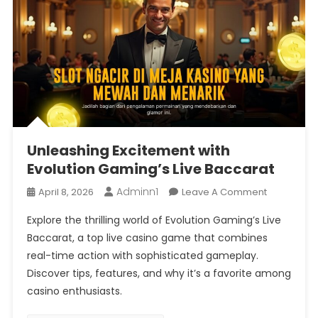
Unleashing Excitement with
Evolution Gaming’s Live Baccarat
Adminn1
On
April 8, 2026
Leave A Comment
Unleashing
Explore the thrilling world of Evolution Gaming’s Live
Excitement
Baccarat, a top live casino game that combines
With
real-time action with sophisticated gameplay.
Evolution
Discover tips, features, and why it’s a favorite among
Gaming’s
Live
casino enthusiasts.
Baccarat