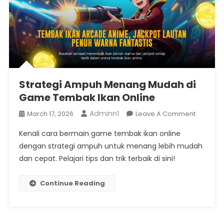
Strategi Ampuh Menang Mudah di
Game Tembak Ikan Online
Adminn1
On
March 17, 2026
Leave A Comment
Strategi
Kenali cara bermain game tembak ikan online
Ampuh
dengan strategi ampuh untuk menang lebih mudah
Menang
dan cepat. Pelajari tips dan trik terbaik di sini!
Mudah
Di
Game
Continue Reading
Tembak
Ikan
Online