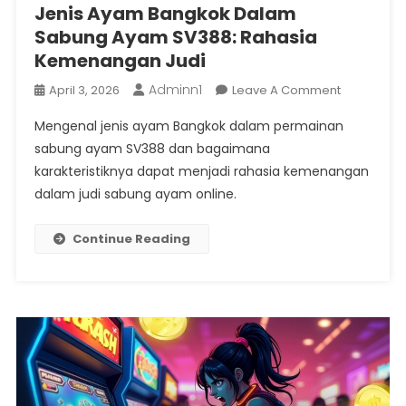
Jenis Ayam Bangkok Dalam
Sabung Ayam SV388: Rahasia
Kemenangan Judi
Adminn1
On
April 3, 2026
Leave A Comment
Jenis
Mengenal jenis ayam Bangkok dalam permainan
Ayam
sabung ayam SV388 dan bagaimana
Bangkok
karakteristiknya dapat menjadi rahasia kemenangan
Dalam
dalam judi sabung ayam online.
Sabung
Ayam
SV388:
Continue Reading
Rahasia
Kemenang
Judi