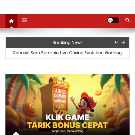
Maxwin77: Rahasia Menang Besar di Slot Pragmatic Play
Breaking News
Rahasia Seru Bermain Live Casino Evolution Gaming
Colok Bebas: Strategi Ampuh Menang Togel dengan
Mudah
Sensasi Seru Main Spadegaming Arcade: Game Arcade
yang Bikin Ketagihan
Bola Tembak: Sensasi Seru Game Arcade dari
Spadegaming
Maxwin77: Rahasia Menang Besar di Slot Pragmatic Play
Rahasia Seru Bermain Live Casino Evolution Gaming