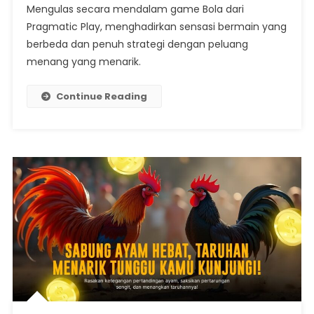
Mengulas secara mendalam game Bola dari
Bola
Pragmatic Play, menghadirkan sensasi bermain yang
Dari
berbeda dan penuh strategi dengan peluang
Provider
menang yang menarik.
Pragmatic
Play
Yang
Continue Reading
Tak
Terlupaka