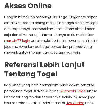
Akses Online
Dengan kemajuan teknologi, kini
togel
Singapore dapat
dimainkan secara daring melalui berbagai platform legal
dan terpercaya, memberikan kemudahan akses kapan
saja dan di mana saja. Pemain hanya perlu melakukan
maxwin77 login
untuk mulai bertaruh. Layanan online ini
juga menawarkan berbagai bonus dan promosi yang
menarik untuk menambah keseruan bermain.
Referensi Lebih Lanjut
Tentang Togel
Bagi Anda yang ingin memahami lebih dalam tentang
permainan togel, silakan kunjungi
Wikipedia Togel
untuk
informasi lengkap dan terpercaya. Selain itu, Anda juga
bisa membaca artikel terkait kami di
Live Casino
untuk