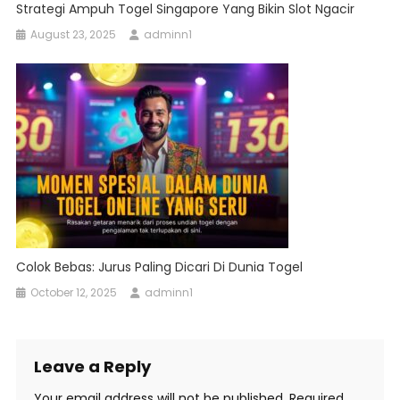
Strategi Ampuh Togel Singapore Yang Bikin Slot Ngacir
August 23, 2025
adminn1
Colok Bebas: Jurus Paling Dicari Di Dunia Togel
October 12, 2025
adminn1
Leave a Reply
Your email address will not be published.
Required