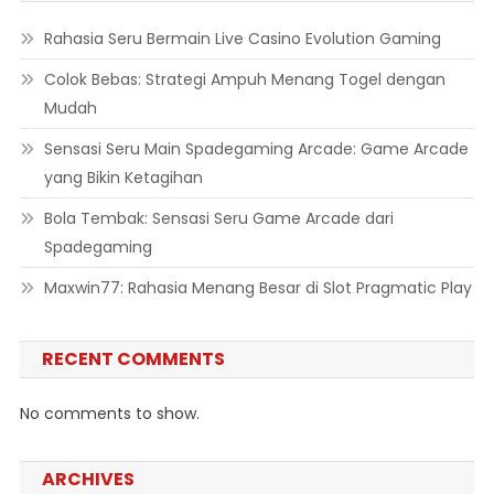
Rahasia Seru Bermain Live Casino Evolution Gaming
Colok Bebas: Strategi Ampuh Menang Togel dengan
Mudah
Sensasi Seru Main Spadegaming Arcade: Game Arcade
yang Bikin Ketagihan
Bola Tembak: Sensasi Seru Game Arcade dari
Spadegaming
Maxwin77: Rahasia Menang Besar di Slot Pragmatic Play
RECENT COMMENTS
No comments to show.
ARCHIVES