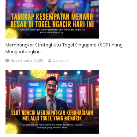
Membongkar Strategi Jitu Togel Singapore (SGP) Yang
Menguntungkan
November 8, 2025
adminn1