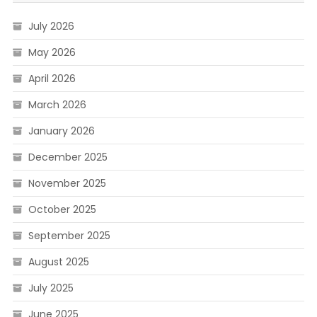
July 2026
May 2026
April 2026
March 2026
January 2026
December 2025
November 2025
October 2025
September 2025
August 2025
July 2025
June 2025