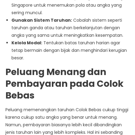
Singapore untuk menemukan pola atau angka yang
sering muncul.
Gunakan Sistem Taruhan:
Cobalah sistem seperti
taruhan ganda atau taruhan berkelanjutan dengan
angka yang sama untuk meningkatkan kesempatan.
Kelola Modal:
Tentukan batas taruhan harian agar
tetap bermain dengan bijak dan menghindari kerugian
besar.
Peluang Menang dan
Pembayaran pada Colok
Bebas
Peluang memenangkan taruhan Colok Bebas cukup tinggi
karena cukup satu angka yang benar untuk menang.
Namun, pembayaran biasanya lebih kecil dibandingkan
jenis taruhan lain yang lebih kompleks. Hal ini sebanding