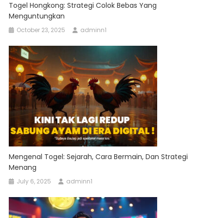
Togel Hongkong: Strategi Colok Bebas Yang
Menguntungkan
October 23, 2025
adminn1
Mengenal Togel: Sejarah, Cara Bermain, Dan Strategi
Menang
July 6, 2025
adminn1