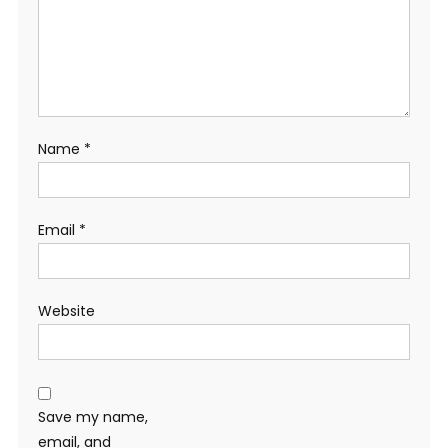
Name
*
Email
*
Website
Save my name,
email, and