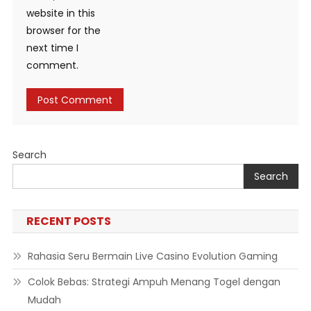
website in this
browser for the
next time I
comment.
Search
Search
RECENT POSTS
Rahasia Seru Bermain Live Casino Evolution Gaming
Colok Bebas: Strategi Ampuh Menang Togel dengan
Mudah