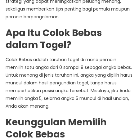
strategi yang dapat meningkatkan peluang menang,
sekaligus memberikan tips penting bagi pemula maupun
pemain berpengalaman.
Apa Itu Colok Bebas
dalam Togel?
Colok Bebas adalah taruhan togel di mana pemain
memilih satu angka dari 0 sampai 9 sebagai angka bebas.
Untuk menang di jenis taruhan ini, angka yang dipilih harus
muncul dalam hasil pengundian togel, tanpa harus
memperhatikan posisi angka tersebut. Misalnya, jika Anda
memilih angka 5, selama angka 5 muncul di hasil undian,
Anda akan menang.
Keunggulan Memilih
Colok Bebas