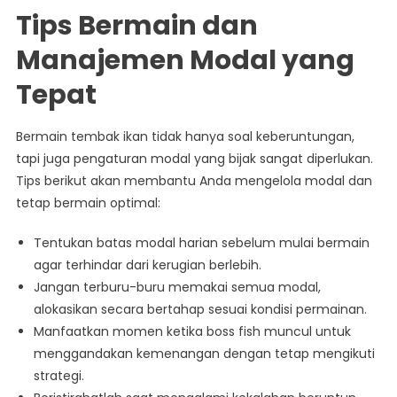
Tips Bermain dan
Manajemen Modal yang
Tepat
Bermain tembak ikan tidak hanya soal keberuntungan,
tapi juga pengaturan modal yang bijak sangat diperlukan.
Tips berikut akan membantu Anda mengelola modal dan
tetap bermain optimal:
Tentukan batas modal harian sebelum mulai bermain
agar terhindar dari kerugian berlebih.
Jangan terburu-buru memakai semua modal,
alokasikan secara bertahap sesuai kondisi permainan.
Manfaatkan momen ketika boss fish muncul untuk
menggandakan kemenangan dengan tetap mengikuti
strategi.