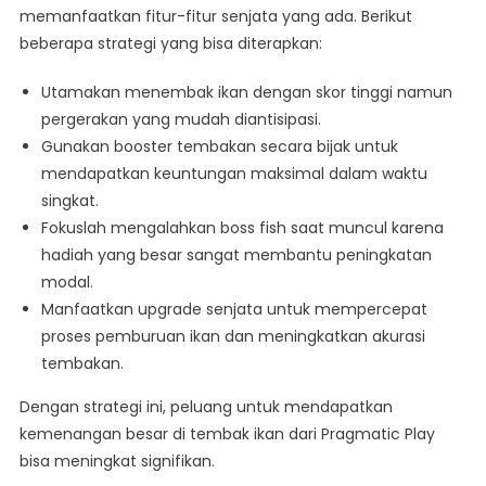
memanfaatkan fitur-fitur senjata yang ada. Berikut
beberapa strategi yang bisa diterapkan:
Utamakan menembak ikan dengan skor tinggi namun
pergerakan yang mudah diantisipasi.
Gunakan booster tembakan secara bijak untuk
mendapatkan keuntungan maksimal dalam waktu
singkat.
Fokuslah mengalahkan boss fish saat muncul karena
hadiah yang besar sangat membantu peningkatan
modal.
Manfaatkan upgrade senjata untuk mempercepat
proses pemburuan ikan dan meningkatkan akurasi
tembakan.
Dengan strategi ini, peluang untuk mendapatkan
kemenangan besar di tembak ikan dari Pragmatic Play
bisa meningkat signifikan.