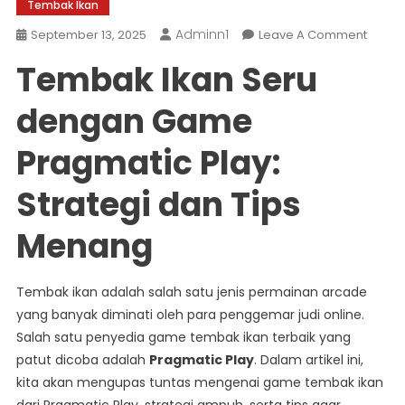
Tembak Ikan
Adminn1
On
September 13, 2025
Leave A Comment
Temb
Tembak Ikan Seru
Ikan
Seru
dengan Game
Deng
Game
Pragmatic Play:
Pragm
Play:
Strategi dan Tips
Strate
Dan
Menang
Tips
Mena
Tembak ikan adalah salah satu jenis permainan arcade
yang banyak diminati oleh para penggemar judi online.
Salah satu penyedia game tembak ikan terbaik yang
patut dicoba adalah
Pragmatic Play
. Dalam artikel ini,
kita akan mengupas tuntas mengenai game tembak ikan