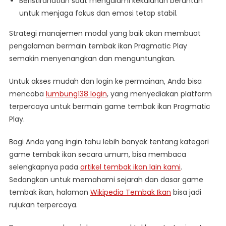
Beristirahatlah saat mengalami kekalahan beruntun
untuk menjaga fokus dan emosi tetap stabil.
Strategi manajemen modal yang baik akan membuat
pengalaman bermain tembak ikan Pragmatic Play
semakin menyenangkan dan menguntungkan.
Untuk akses mudah dan login ke permainan, Anda bisa
mencoba
lumbung138 login
, yang menyediakan platform
terpercaya untuk bermain game tembak ikan Pragmatic
Play.
Bagi Anda yang ingin tahu lebih banyak tentang kategori
game tembak ikan secara umum, bisa membaca
selengkapnya pada
artikel tembak ikan lain kami
.
Sedangkan untuk memahami sejarah dan dasar game
tembak ikan, halaman
Wikipedia Tembak Ikan
bisa jadi
rujukan terpercaya.