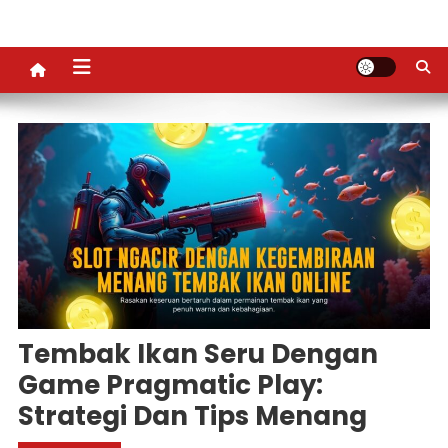
Tembak Ikan Seru Dengan
Game Pragmatic Play:
Strategi Dan Tips Menang