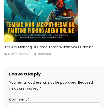
Trik Jitu Menang Di Game Tembak Ikan VIVO Gaming
March 20, 2026
adminn1
Leave a Reply
Your email address will not be published.
Required
fields are marked
*
Comment
*