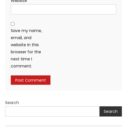
Website
Save my name,
email, and
website in this
browser for the
next time I
comment.
Search
Search