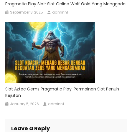
Pragmatic Play Slot: Slot Online Wolf Gold Yang Menggoda
September 8, 2025
adminn1
Slot Aztec Gems Pragmatic Play: Permainan Slot Penuh
Kejutan
January 5, 2026
adminn1
Leave a Reply