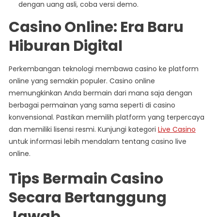
dengan uang asli, coba versi demo.
Casino Online: Era Baru
Hiburan Digital
Perkembangan teknologi membawa casino ke platform
online yang semakin populer. Casino online
memungkinkan Anda bermain dari mana saja dengan
berbagai permainan yang sama seperti di casino
konvensional. Pastikan memilih platform yang terpercaya
dan memiliki lisensi resmi. Kunjungi kategori
Live Casino
untuk informasi lebih mendalam tentang casino live
online.
Tips Bermain Casino
Secara Bertanggung
Jawab