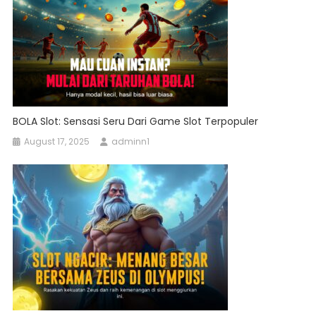
BOLA Slot: Sensasi Seru Dari Game Slot Terpopuler
August 17, 2025
adminn1