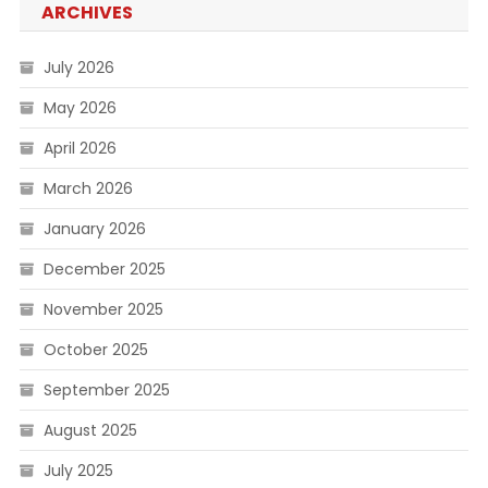
ARCHIVES
July 2026
May 2026
April 2026
March 2026
January 2026
December 2025
November 2025
October 2025
September 2025
August 2025
July 2025