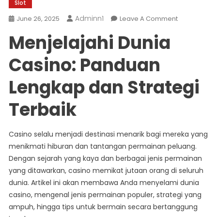
Slot
Adminn1
On
June 26, 2025
Leave A Comment
Menjelajahi
Menjelajahi Dunia
Dunia
Casino:
Casino: Panduan
Panduan
Lengkap
Lengkap dan Strategi
Dan
Strategi
Terbaik
Terbaik
Casino selalu menjadi destinasi menarik bagi mereka yang
menikmati hiburan dan tantangan permainan peluang.
Dengan sejarah yang kaya dan berbagai jenis permainan
yang ditawarkan, casino memikat jutaan orang di seluruh
dunia. Artikel ini akan membawa Anda menyelami dunia
casino, mengenal jenis permainan populer, strategi yang
ampuh, hingga tips untuk bermain secara bertanggung