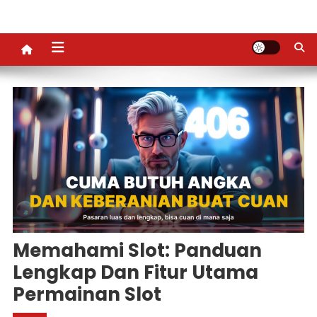
Memahami Slot: Panduan
Lengkap Dan Fitur Utama
Permainan Slot