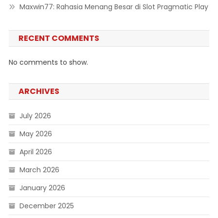
Maxwin77: Rahasia Menang Besar di Slot Pragmatic Play
RECENT COMMENTS
No comments to show.
ARCHIVES
July 2026
May 2026
April 2026
March 2026
January 2026
December 2025