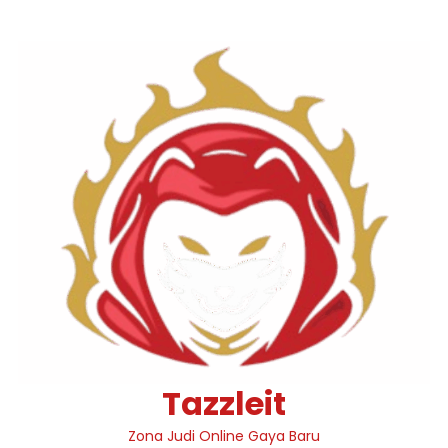
Skip
to
content
Tazzleit
Zona Judi Online Gaya Baru