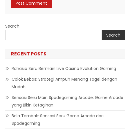
Search
Search
RECENT POSTS
Rahasia Seru Bermain Live Casino Evolution Gaming
Colok Bebas: Strategi Ampuh Menang Togel dengan
Mudah
Sensasi Seru Main Spadegaming Arcade: Game Arcade
yang Bikin Ketagihan
Bola Tembak: Sensasi Seru Game Arcade dari
Spadegaming