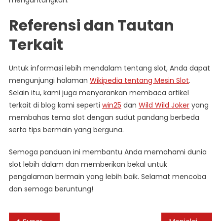
menguntungkan.
Referensi dan Tautan
Terkait
Untuk informasi lebih mendalam tentang slot, Anda dapat
mengunjungi halaman
Wikipedia tentang Mesin Slot
.
Selain itu, kami juga menyarankan membaca artikel
terkait di blog kami seperti
win25
dan
Wild Wild Joker
yang
membahas tema slot dengan sudut pandang berbeda
serta tips bermain yang berguna.
Semoga panduan ini membantu Anda memahami dunia
slot lebih dalam dan memberikan bekal untuk
pengalaman bermain yang lebih baik. Selamat mencoba
dan semoga beruntung!