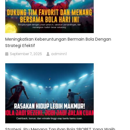
Meningkatkan Keberuntungan Bermain Bola Dengan
Strategi Efektif
September 7, 2025
adminn1
Strategi Jitu Menang Taruhan Bola SBOBET Yang Wajib