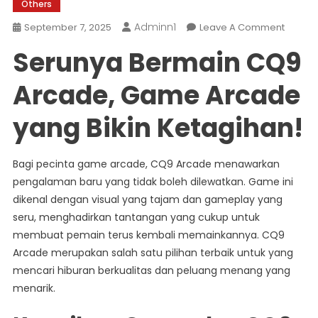
Others
Adminn1
On
September 7, 2025
Leave A Comment
Seruny
Serunya Bermain CQ9
Bermai
CQ9
Arcade, Game Arcade
Arcade
Game
yang Bikin Ketagihan!
Arcad
Yang
Bikin
Bagi pecinta game arcade, CQ9 Arcade menawarkan
Ketagi
pengalaman baru yang tidak boleh dilewatkan. Game ini
dikenal dengan visual yang tajam dan gameplay yang
seru, menghadirkan tantangan yang cukup untuk
membuat pemain terus kembali memainkannya. CQ9
Arcade merupakan salah satu pilihan terbaik untuk yang
mencari hiburan berkualitas dan peluang menang yang
menarik.