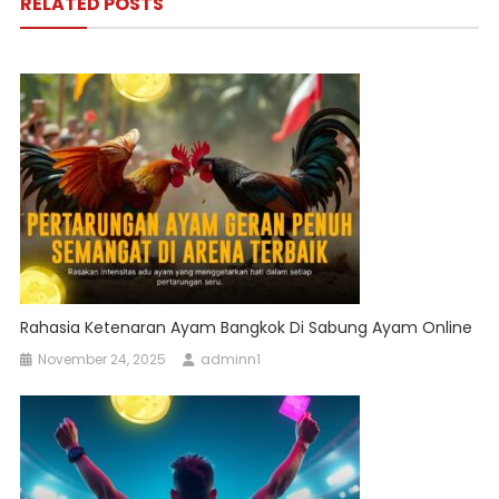
RELATED POSTS
Rahasia Ketenaran Ayam Bangkok Di Sabung Ayam Online
November 24, 2025
adminn1