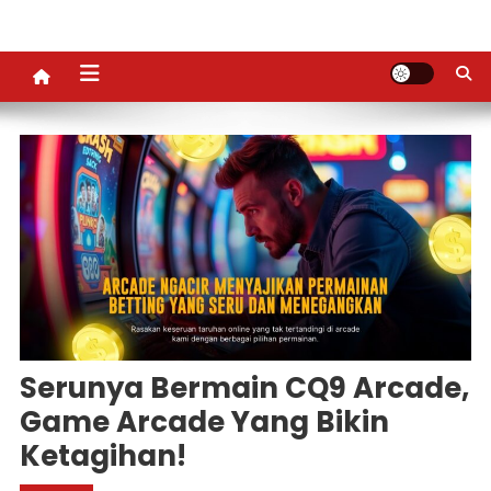
Serunya Bermain CQ9 Arcade,
Game Arcade Yang Bikin
Ketagihan!