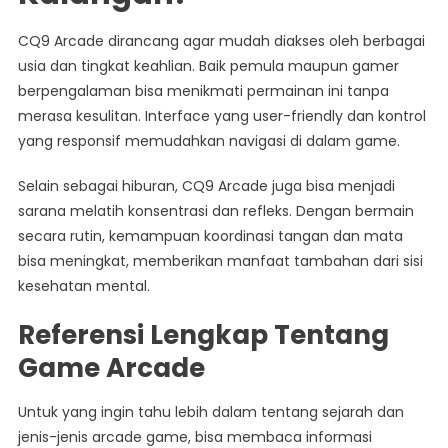
CQ9 Arcade dirancang agar mudah diakses oleh berbagai
usia dan tingkat keahlian. Baik pemula maupun gamer
berpengalaman bisa menikmati permainan ini tanpa
merasa kesulitan. Interface yang user-friendly dan kontrol
yang responsif memudahkan navigasi di dalam game.
Selain sebagai hiburan, CQ9 Arcade juga bisa menjadi
sarana melatih konsentrasi dan refleks. Dengan bermain
secara rutin, kemampuan koordinasi tangan dan mata
bisa meningkat, memberikan manfaat tambahan dari sisi
kesehatan mental.
Referensi Lengkap Tentang
Game Arcade
Untuk yang ingin tahu lebih dalam tentang sejarah dan
jenis-jenis arcade game, bisa membaca informasi