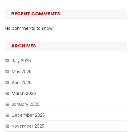
RECENT COMMENTS
No comments to show.
ARCHIVES
July 2026
May 2026
April 2026
March 2026
January 2026
December 2025
November 2025