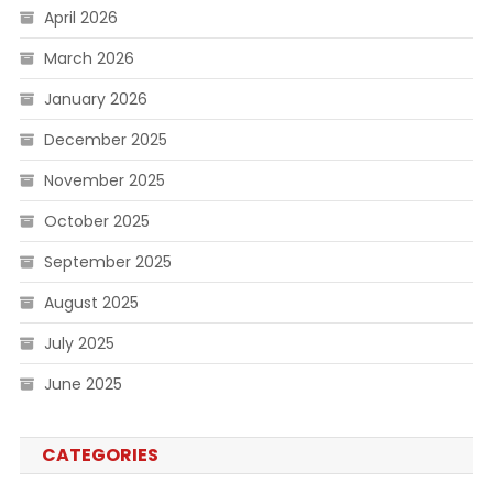
April 2026
March 2026
January 2026
December 2025
November 2025
October 2025
September 2025
August 2025
July 2025
June 2025
CATEGORIES