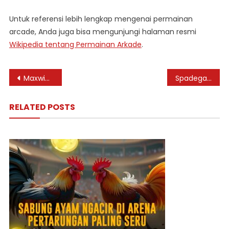
Untuk referensi lebih lengkap mengenai permainan
arcade, Anda juga bisa mengunjungi halaman resmi
Wikipedia tentang Permainan Arkade
.
Post
Maxwin77: Game Slot Pragmatic Play yang Bikin Ketagihan
Spadegaming Arcade: Petualangan Seru di Dunia Game Arcade Online
navigation
RELATED POSTS