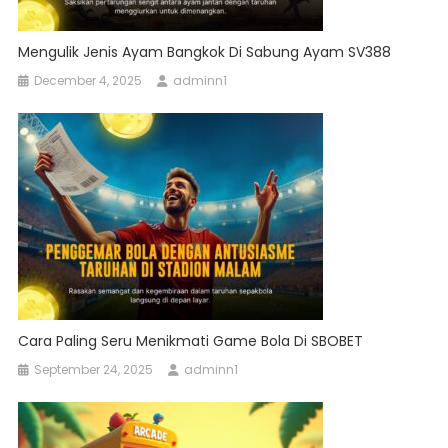
Mengulik Jenis Ayam Bangkok Di Sabung Ayam SV388
December 4, 2025
adminn1
Cara Paling Seru Menikmati Game Bola Di SBOBET
September 24, 2025
adminn1