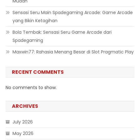
Mudah
Sensasi Seru Main Spadegaming Arcade: Game Arcade
yang Bikin Ketagihan
Bola Tembak: Sensasi Seru Game Arcade dari
Spadegaming
Maxwin77: Rahasia Menang Besar di Slot Pragmatic Play
RECENT COMMENTS
No comments to show.
ARCHIVES
July 2026
May 2026