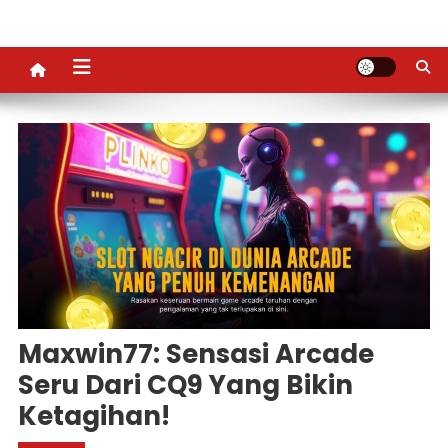
Maxwin77: Sensasi Arcade
Seru Dari CQ9 Yang Bikin
Ketagihan!