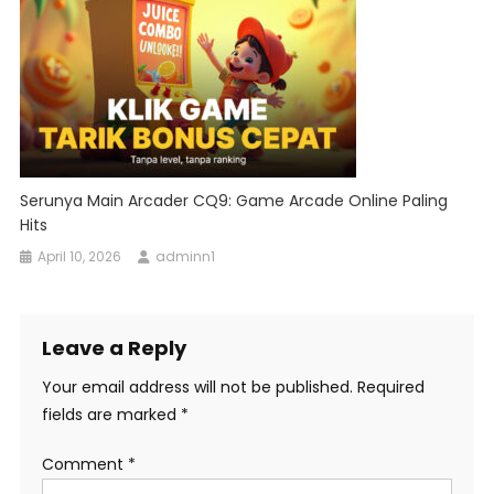
Serunya Main Arcader CQ9: Game Arcade Online Paling
Hits
April 10, 2026
adminn1
Leave a Reply
Your email address will not be published.
Required
fields are marked
*
Comment
*