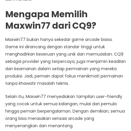
Mengapa Memilih
Maxwin77 dari CQ9?
Maxwin77 bukan hanya sekedar game arcade biasa.
Game ini dirancang dengan standar tinggi untuk
menghadirkan keseruan yang unik dan memuaskan. CQ9
sebagai provider yang terpercaya, juga menjamin keadilan
dan keamanan dalam setiap permainan yang mereka
produksi. Jadi, pemain dapat fokus menikmati permainan
tanpa khawatir masalah teknis.
Selain itu, Maxwin77 menyediakan tampilan user-friendly
yang cocok untuk semua kalangan, mulai dari pemula
hingga pemain berpengalaman. Dengan demikian, semua
orang bisa merasakan sensasi arcade yang
menyenangkan dan menantang.